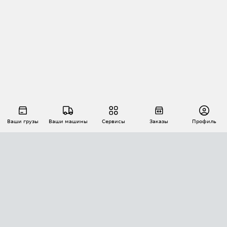
Ваши грузы
Ваши машины
Сервисы
Заказы
Профиль
АВТОМАТИЗАЦИЯ ПЕРЕВОЗОК
Площадки
Заказы
Торги
Тендеры
АТИ-Доки
GPS-мониторинг
АТИ Мессенджер
Цепочки грузов
API ATI.SU