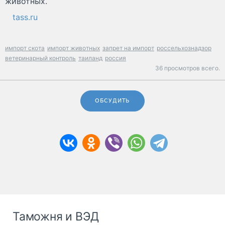
животных.
tass.ru
импорт скота
импорт животных
запрет на импорт
россельхознадзор
ветеринарный контроль
таиланд
россия
36 просмотров всего.
ОБСУДИТЬ
Таможня и ВЭД