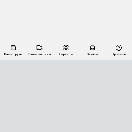
Ваши грузы
Ваши машины
Сервисы
Заказы
Профиль
АВТОМАТИЗАЦИЯ ПЕРЕВОЗОК
Площадки
Заказы
Торги
Тендеры
АТИ-Доки
GPS-мониторинг
АТИ Мессенджер
Цепочки грузов
API ATI.SU
ПОЛЕЗНОЕ