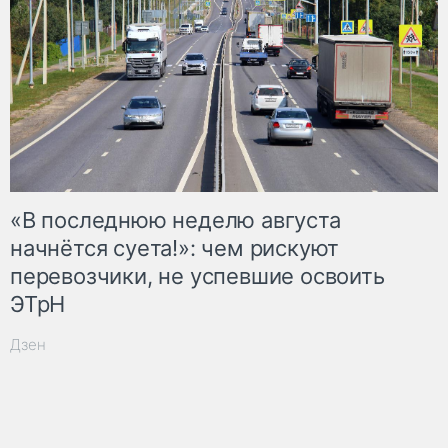
«В последнюю неделю августа
начнётся суета!»: чем рискуют
перевозчики, не успевшие освоить
ЭТрН
Дзен