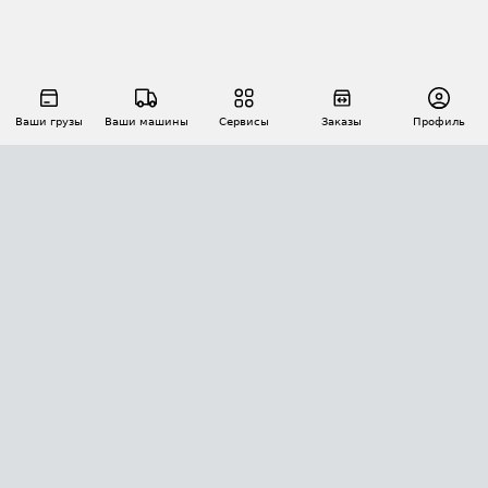
Ваши грузы
Ваши машины
Сервисы
Заказы
Профиль
АВТОМАТИЗАЦИЯ ПЕРЕВОЗОК
Площадки
Заказы
Торги
Тендеры
АТИ-Доки
GPS-мониторинг
АТИ Мессенджер
Цепочки грузов
API ATI.SU
ПОЛЕЗНОЕ
Расчет расстояний
БЕЗОПАСНОСТЬ
Академия ATI.SU
ATI.SU о безопасности
Звезды ATI.SU на вашем сайте
КОНТАКТЫ И ТАРИФЫ