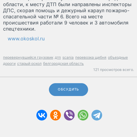
области, к месту ДТП были направлены инспекторы
ДПС, скорая помощь и дежурный караул пожарно-
спасательной части № 6. Всего на месте
происшествия работали 9 человек и 3 автомобиля
спецтехники.
www.okoskol.ru
перевернувшийся грузовик
дтп
scania
перевозка щебня
объездные
дороги
старый оскол
белгородская область
121 просмотров всего.
ОБСУДИТЬ