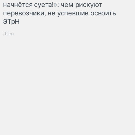
начнётся суета!»: чем рискуют
перевозчики, не успевшие освоить
ЭТрН
Дзен