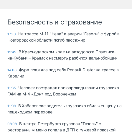
Безопасность и страхование
На трассе М-11 "Нева" в аварии "Газели" с фурой в
17:10
Новгородской области погиб пассажир
В Краснодарском крае на автодороге Славянск-
15:49
на-Кубани – Крымск насмерть разбился дальнобойщик
Фура подмяла под себя Renault Duster на трассе в
14:08
Карелии
Человек пострадал при опрокидывании грузовика
11:35
FAM на М-4 «Дон» под Воронежем
В Хабаровске водитель грузовика сбил женщину на
11:09
пешеходном переходе
В центре Петербурга грузовая "Газель" с
08.08
ресторанным меню попала в ДТП с гужевой повозкой