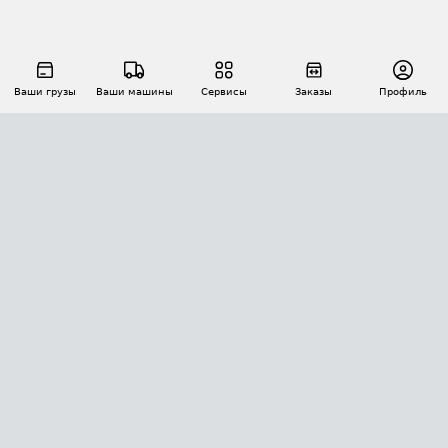
Ваши грузы
Ваши машины
Сервисы
Заказы
Профиль
АВТОМАТИЗАЦИЯ ПЕРЕВОЗОК
Площадки
Заказы
Торги
Тендеры
АТИ-Доки
GPS-мониторинг
АТИ Мессенджер
Цепочки грузов
API ATI.SU
ПОЛЕЗНОЕ
Расчет расстояний
БЕЗОПАСНОСТЬ
Академия ATI.SU
ATI.SU о безопасности
Звезды ATI.SU на вашем сайте
КОНТАКТЫ И ТАРИФЫ
Памятка по проверке контрагентов
Индекс ATI.SU FTL РФ