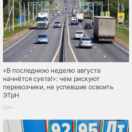
«В последнюю неделю августа
начнётся суета!»: чем рискуют
перевозчики, не успевшие освоить
ЭТрН
Дзен