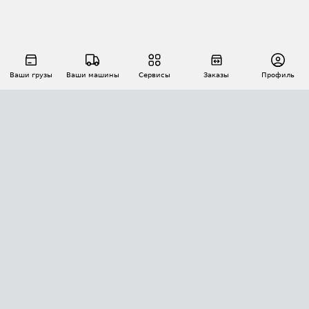
Ваши грузы
Ваши машины
Сервисы
Заказы
Профиль
АВТОМАТИЗАЦИЯ ПЕРЕВОЗОК
Площадки
Заказы
Торги
Тендеры
АТИ-Доки
GPS-мониторинг
АТИ Мессенджер
Цепочки грузов
API ATI.SU
ПОЛЕЗНОЕ
Расчет расстояний
БЕЗОПАСНОСТЬ
Академия ATI.SU
ATI.SU о безопасности
Звезды ATI.SU на вашем сайте
КОНТАКТЫ И ТАРИФЫ