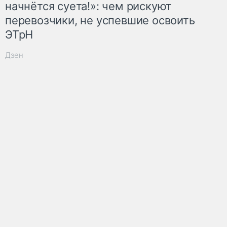
начнётся суета!»: чем рискуют
перевозчики, не успевшие освоить
ЭТрН
Дзен