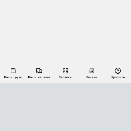
Ваши грузы
Ваши машины
Сервисы
Заказы
Профиль
АВТОМАТИЗАЦИЯ ПЕРЕВОЗОК
Площадки
Заказы
Торги
Тендеры
АТИ-Доки
GPS-мониторинг
АТИ Мессенджер
Цепочки грузов