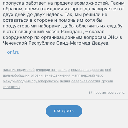
пропуска работает на пределе возможностей. Таким
образом, время ожидания их проезда лавируется от
двух дней до двух недель. Так, мы решили не
оставаться в стороне и помочь им хотя бы
продуктовыми наборами, дабы облегчить их судьбу
в этот священный месяц Рамадан», – сказал
координатор по организационным вопросам ОНФ в
Чеченской Республике Саид-Магомед Дадуев.
onf.ru
питание водителей
очереди на границе
помощь на дорогах
онф
дальнобойщики
ограничение движения
мапп верхний ларс
международные грузоперевозки
чечня
северная осетия
грузия
казахстан
87 просмотров всего.
ОБСУДИТЬ