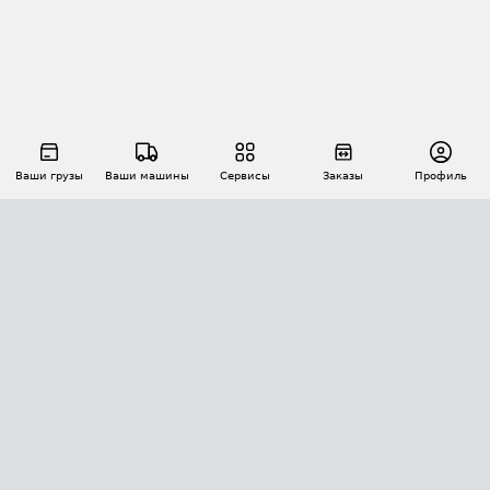
Ваши грузы
Ваши машины
Сервисы
Заказы
Профиль
АВТОМАТИЗАЦИЯ ПЕРЕВОЗОК
Площадки
Заказы
Торги
Тендеры
АТИ-Доки
GPS-мониторинг
АТИ Мессенджер
Цепочки грузов
API ATI.SU
ПОЛЕЗНОЕ
Расчет расстояний
БЕЗОПАСНОСТЬ