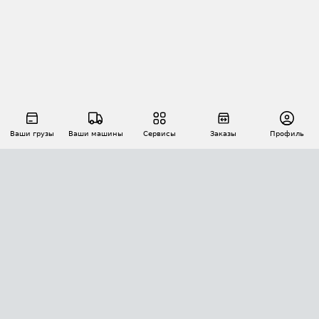
Ваши грузы
Ваши машины
Сервисы
Заказы
Профиль
АВТОМАТИЗАЦИЯ ПЕРЕВОЗОК
Площадки
Заказы
Торги
Тендеры
АТИ-Доки
GPS-мониторинг
АТИ Мессенджер
Цепочки грузов
API ATI.SU
ПОЛЕЗНОЕ