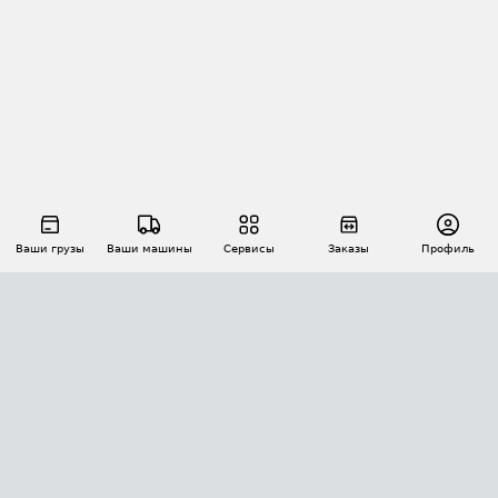
Ваши грузы
Ваши машины
Сервисы
Заказы
Профиль
АВТОМАТИЗАЦИЯ ПЕРЕВОЗОК
Площадки
Заказы
Торги
Тендеры
АТИ-Доки
GPS-мониторинг
АТИ Мессенджер
Цепочки грузов
API ATI.SU