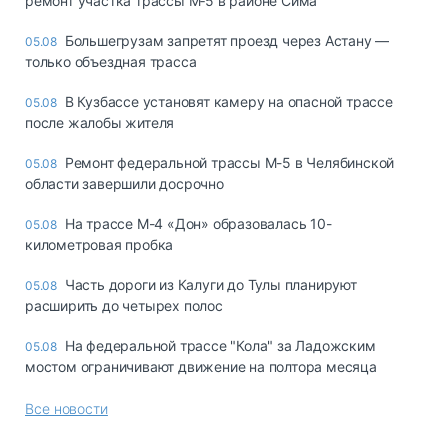
ремонт участка трассы М‑5 в районе Сима
Большегрузам запретят проезд через Астану —
05.08
только объездная трасса
В Кузбассе установят камеру на опасной трассе
05.08
после жалобы жителя
Ремонт федеральной трассы М-5 в Челябинской
05.08
области завершили досрочно
На трассе М-4 «Дон» образовалась 10-
05.08
километровая пробка
Часть дороги из Калуги до Тулы планируют
05.08
расширить до четырех полос
На федеральной трассе "Кола" за Ладожским
05.08
мостом ограничивают движение на полтора месяца
Все новости