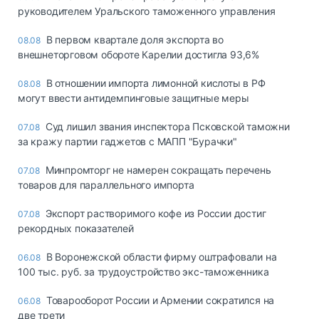
руководителем Уральского таможенного управления
В первом квартале доля экспорта во
08.08
внешнеторговом обороте Карелии достигла 93,6%
В отношении импорта лимонной кислоты в РФ
08.08
могут ввести антидемпинговые защитные меры
Суд лишил звания инспектора Псковской таможни
07.08
за кражу партии гаджетов с МАПП "Бурачки"
Минпромторг не намерен сокращать перечень
07.08
товаров для параллельного импорта
Экспорт растворимого кофе из России достиг
07.08
рекордных показателей
В Воронежской области фирму оштрафовали на
06.08
100 тыс. руб. за трудоустройство экс-таможенника
Товарооборот России и Армении сократился на
06.08
две трети