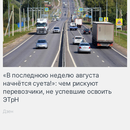
«В последнюю неделю августа
начнётся суета!»: чем рискуют
перевозчики, не успевшие освоить
ЭТрН
Дзен