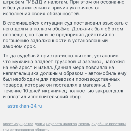
штрафам ГИБДД и налогам. При этом он осознанно
и без уважительных причин уклонялся от
исполнения своих обязанностей.
В сложившейся ситуации суд постановил взыскать с
него долги в полном объёме. Должник был об этом
оповещён, но так и не предпринял действий по
погашению задолженности в установленный
законом срок.
Тогда судебный пристав-исполнитель, установив,
что мужчина владеет грузовой «Газелью», наложил
на неё арест и изъял. Данная мера повлияла на
неплательщика должным образом - автомобиль ему
был необходим для перевозки производственных
товаров, которые он поставлял в магазины. В
течение 10 дней икрянинец полностью закрыл долг
и оплатил исполнительский сбор.
astrakhan-24.ru
арест имущества
долги
неуплата налогов
газель
судебные приставы
гаи
астраханская область