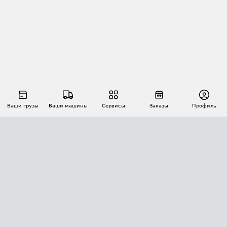
Ваши грузы
Ваши машины
Сервисы
Заказы
Профиль
АВТОМАТИЗАЦИЯ ПЕРЕВОЗОК
Площадки
Заказы
Торги
Тендеры
АТИ-Доки
GPS-мониторинг
АТИ Мессенджер
Цепочки грузов
API ATI.SU
ПОЛЕЗНОЕ