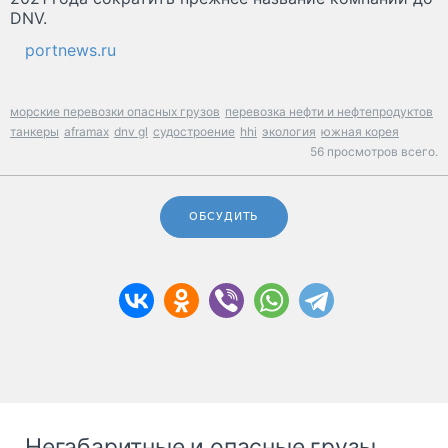
DNV.
portnews.ru
морские перевозки опасных грузов
перевозка нефти и нефтепродуктов
танкеры
aframax
dnv gl
судостроение
hhi
экология
южная корея
56 просмотров всего.
ОБСУДИТЬ
Негабаритные и опасные грузы