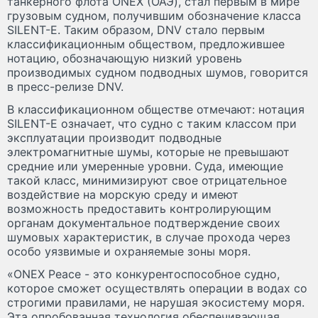
танкерного флота ONEX (ОАЭ), стал первым в мире
грузовым судном, получившим обозначение класса
SILENT-E. Таким образом, DNV стало первым
классификационным обществом, предложившее
нотацию, обозначающую низкий уровень
производимых судном подводных шумов, говорится
в пресс-релизе DNV.
В классификационном обществе отмечают: нотация
SILENT-E означает, что судно с таким классом при
эксплуатации производит подводные
электромагнитные шумы, которые не превышают
средние или умеренные уровни. Суда, имеющие
такой класс, минимизируют свое отрицательное
воздействие на морскую среду и имеют
возможность предоставить контролирующим
органам документальное подтверждение своих
шумовых характеристик, в случае прохода через
особо уязвимые и охраняемые зоны моря.
«ONEX Peace - это конкурентоспособное судно,
которое сможет осуществлять операции в водах со
строгими правилами, не нарушая экосистему моря.
Эта опробованная технология обеспечивающая