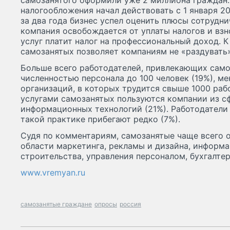
самозанятого оформили уже 2 миллиона граждан
налогообложения начал действовать с 1 января 20
за два года бизнес успел оценить плюсы сотрудн
компания освобождается от уплаты налогов и вз
услуг платит налог на профессиональный доход. 
самозанятых позволяет компаниям не «раздувать»
Больше всего работодателей, привлекающих само
численностью персонала до 100 человек (19%), м
организаций, в которых трудится свыше 1000 раб
услугами самозанятых пользуются компании из сф
информационных технологий (21%). Работодатели
такой практике прибегают редко (7%).
Судя по комментариям, самозанятые чаще всего о
области маркетинга, рекламы и дизайна, информа
строительства, управления персоналом, бухгалте
www.vremyan.ru
самозанятые граждане
опросы
россия