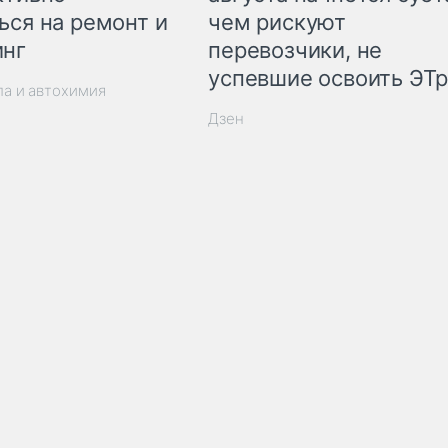
ься на ремонт и
чем рискуют
инг
перевозчики, не
успевшие освоить ЭТ
ла и автохимия
Дзен