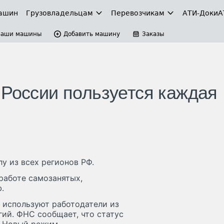
ашин
Грузовладельцам
Перевозчикам
АТИ-Доки
А
Ваши машины
Добавить машину
Заказы
 России пользуется каждая
у из всех регионов РФ.
работе самозанятых,
.
 используют работодатели из
ий. ФНС сообщает, что статус