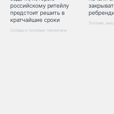
закрыват
российскому ритейлу
ребренд
предстоит решить в
кратчайшие сроки
Топливо, мас
Склады и грузовые терминалы