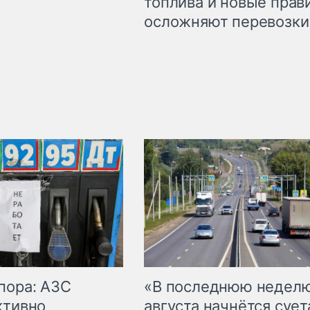
топлива и новые прав
осложняют перевозки
пора: АЗС
«В последнюю недел
ктивно
августа начнётся суета