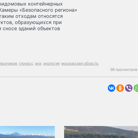
ридомовых контейнерных
 Камеры «Безопасного региона»
таким отходам относятся
уктов, образующихся при
и сносе зданий объектов
евозчиков
глонасс
жкх
экология
московская область
98 просмотров 