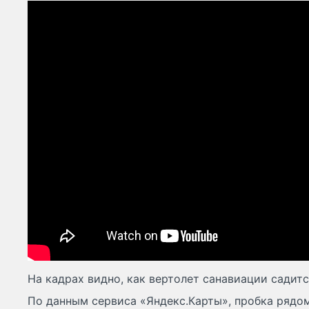
На кадрах видно, как вертолет санавиации садитс
По данным сервиса «Яндекс.Карты», пробка рядо