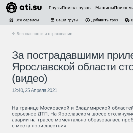
Грузы
Поиск грузов
Машины
Поиск м
Все сервисы
Ваши грузы
Добавить груз
← Безопасность и страхование
За пострадавшими приле
Ярославской области сто
(видео)
12:40, 25 Апреля 2021
На границе Московской и Владимирской областе
серьезное ДТП. На Ярославском шоссе столкнулис
аварии на трассе моментально образовалась про
с места происшествия.