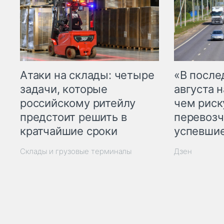
Атаки на склады: четыре
«В посл
задачи, которые
августа н
российскому ритейлу
чем рис
предстоит решить в
перевозч
кратчайшие сроки
успевшие
Склады и грузовые терминалы
Дзен