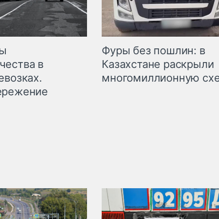
мы
Фуры без пошлин: в
чества в
Казахстане раскрыли
евозках.
многомиллионную сх
ережение