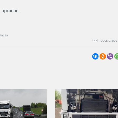
 органов.
ласть
444 просмотров 