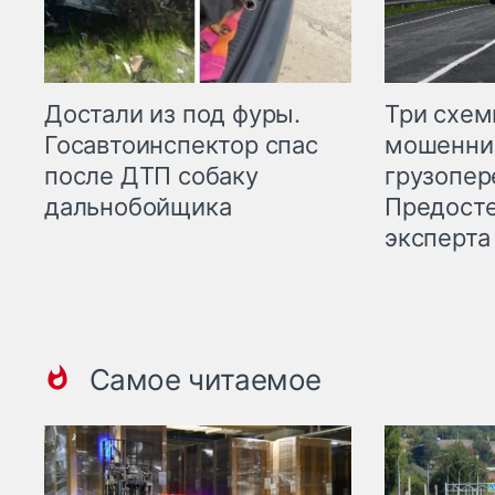
Три схе
Достали из под фуры.
мошенни
Госавтоинспектор спас
грузопер
после ДТП собаку
Предост
дальнобойщика
эксперта
Самое читаемое