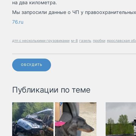
на два километра.
Мы запросили данные о ЧП у правоохранительных
76.ru
дтп с несколькими грузовиками
м-8
газель
пробки
ярославская об
ОБСУДИТЬ
Публикации по теме