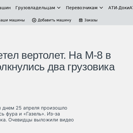
ашин
Грузовладельцам
Перевозчикам
АТИ-Доки
А
Ваши машины
Добавить машину
Заказы
тел вертолет. На М-8 в
лкнулись два грузовика
й днем 25 апреля произошло
ь фура и «Газель». Из-за
бка. Очевидцы выложили видео