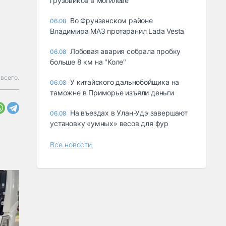
грузовиков в Могилеве
Во Фрунзенском районе
06.08
Владимира МАЗ протаранил Lada Vesta
Лобовая авария собрала пробку
06.08
больше 8 км на "Коле"
всего.
У китайского дальнобойщика на
06.08
таможне в Приморье изъяли деньги
Ha въeздax в Улaн-Удэ зaвepшaют
06.08
ycтaнoвкy «yмныx» вecoв для фyp
Все новости