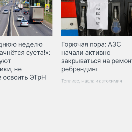
Горючая пора: АЗС
еднюю неделю
начали активно
ачнётся суета!»:
закрываться на ремон
куют
ребрендинг
ики, не
 освоить ЭТрН
Топливо, масла и автохимия