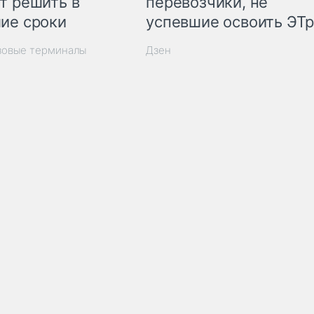
т решить в
перевозчики, не
ие сроки
успевшие освоить ЭТ
зовые терминалы
Дзен