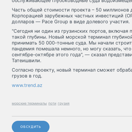
обслуживающее глубоководные суда водоизмещен
Часть общей стоимости проекта – 50 миллионов 
Корпорацией зарубежных частных инвестиций (OP
долларов — Pace Group в виде долевого участия.
"Сегодня ни один из грузинских портов, включая 
такой глубины. Новый морской терминал глубиной
принимать 50 000-тонные суда. Мы начали строит
пандемия помешала немного, но могу сказать, что
сентябре-октябре этого года", — сказал предста
Татеишвили.
Согласно проекту, новый терминал сможет обраба
грузов в год.
www.trend.az
морские терминалы
поти
грузия
ОБСУДИТЬ