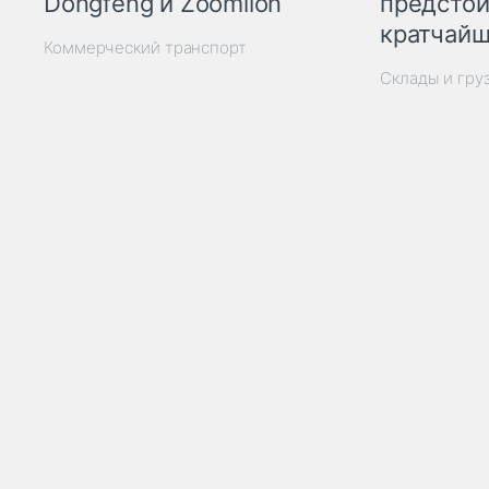
Dongfeng и Zoomlion
предстои
кратчайш
Коммерческий транспорт
Склады и гру