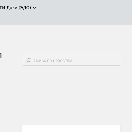
ТИ-Доки (ЭДО)
и