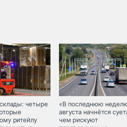
 склады: четыре
«В последнюю недел
которые
августа начнётся суета
ому ритейлу
чем рискуют