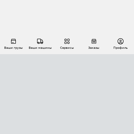
Ваши грузы
Ваши машины
Сервисы
Заказы
Профиль
АВТОМАТИЗАЦИЯ ПЕРЕВОЗОК
Площадки
Заказы
Торги
Тендеры
АТИ-Доки
GPS-мониторинг
АТИ Мессенджер
Цепочки грузов
API ATI.SU
ПОЛЕЗНОЕ
Расчет расстояний
БЕЗОПАСНОСТЬ