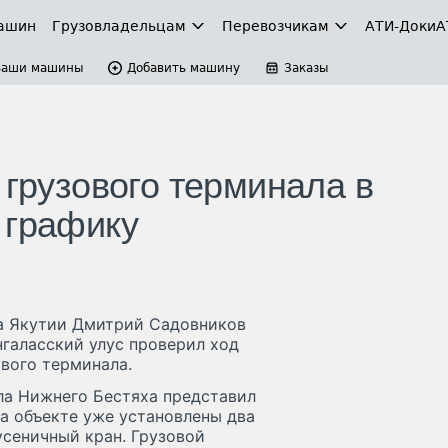
ашин
Грузовладельцам
Перевозчикам
АТИ-Доки
А
Ваши машины
Добавить машину
Заказы
 грузового терминала в
 графику
а Якутии Дмитрий Садовников
нгаласский улус проверил ход
ового терминала.
ла Нижнего Бестяха представил
а объекте уже установлены два
усеничный кран. Грузовой