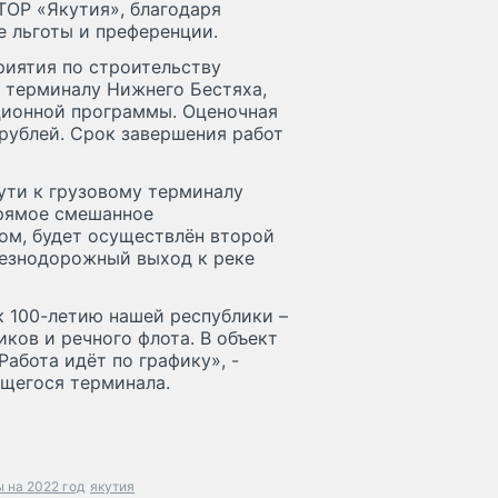
ТОР «Якутия», благодаря
 льготы и преференции.
иятия по строительству
 терминалу Нижнего Бестяха,
иционной программы. Оценочная
рублей. Срок завершения работ
ути к грузовому терминалу
прямое смешанное
ом, будет осуществлён второй
лезнодорожный выход к реке
к 100-летию нашей республики –
ков и речного флота. В объект
абота идёт по графику», -
щегося терминала.
 на 2022 год
якутия