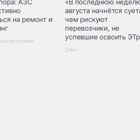
пора: АЗС
«В последнюю недел
ктивно
августа начнётся суета
ься на ремонт и
чем рискуют
инг
перевозчики, не
успевшие освоить ЭТ
ла и автохимия
Дзен