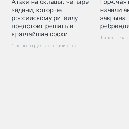
Горючая 
Атаки на склады: четыре
начали а
задачи, которые
закрыват
российскому ритейлу
ребренд
предстоит решить в
кратчайшие сроки
Топливо, мас
Склады и грузовые терминалы