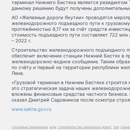
терминал Нижнего Бестяха является резидентом 
данному решению будут получены дополнительные
АО «Железные дороги Якутии» проводятся меропр
железнодорожного подъездного пути к грузовому
протяжённостью 8,17 км за счёт средств инвест
стоимость подъездного пути составляет 722 млн 
– 2022 г.
Строительство железнодорожного подъездного п
обеспечит включение станции Нижний Бестях в 
железнодорожно-водное сообщение. Таким образ
по счёту и первый на территории республики же
Лена.
«Грузовой терминал в Нижнем Бестяхе строится 
это стратегическая задача наших железнодорожни
вложены финансовые средства частного бизнеса. Р
сказал Дмитрий Садовников после осмотра строя
www.sakha.gov.ru
грузовые терминалы
ждя
строительство железных дорог
тор
планы