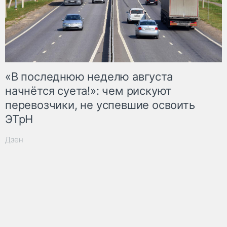
«В последнюю неделю августа
начнётся суета!»: чем рискуют
перевозчики, не успевшие освоить
ЭТрН
Дзен