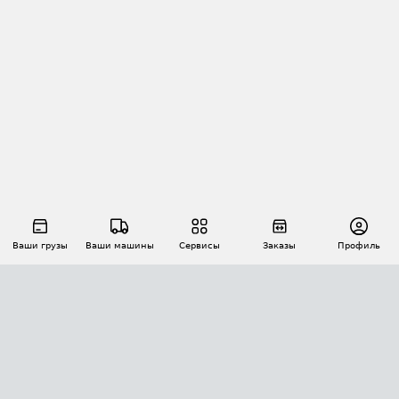
Ваши грузы
Ваши машины
Сервисы
Заказы
Профиль
АВТОМАТИЗАЦИЯ ПЕРЕВОЗОК
Площадки
Заказы
Торги
Тендеры
АТИ-Доки
GPS-мониторинг
АТИ Мессенджер
Цепочки грузов