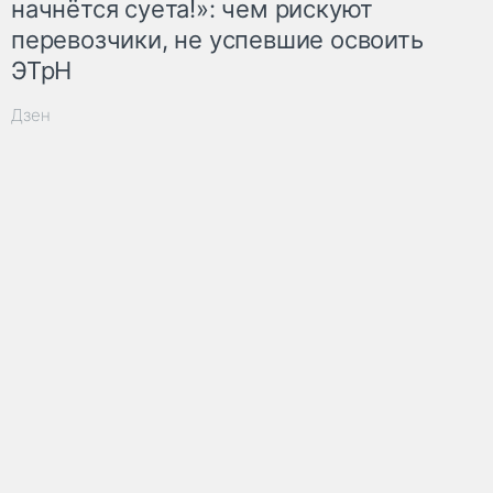
начнётся суета!»: чем рискуют
перевозчики, не успевшие освоить
ЭТрН
Дзен