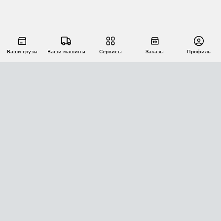
Ваши грузы
Ваши машины
Сервисы
Заказы
Профиль
АВТОМАТИЗАЦИЯ ПЕРЕВОЗОК
Площадки
Заказы
Торги
Тендеры
АТИ-Доки
GPS-мониторинг
АТИ Мессенджер
Цепочки грузов
API ATI.SU
ПОЛЕЗНОЕ
Расчет расстояний
БЕЗОПАСНОСТЬ
Академия ATI.SU
ATI.SU о безопасности
Звезды ATI.SU на вашем сайте
КОНТАКТЫ И ТАРИФЫ
Памятка по проверке контрагентов