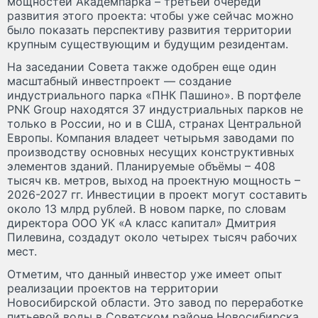
мощностей Академпарка – третьей очереди
развития этого проекта: чтобы уже сейчас можно
было показать перспективу развития территории
крупным существующим и будущим резидентам.
На заседании Совета также одобрен еще один
масштабный инвестпроект — создание
индустриального парка «ПНК Пашино». В портфеле
PNK Group находятся 37 индустриальных парков не
только в России, но и в США, странах Центральной
Европы. Компания владеет четырьмя заводами по
производству основных несущих конструктивных
элементов зданий. Планируемые объёмы – 408
тысяч кв. метров, выход на проектную мощность –
2026-2027 гг. Инвестиции в проект могут составить
около 13 млрд рублей. В новом парке, по словам
директора ООО УК «А класс капитал» Дмитрия
Пилевина, создадут около четырех тысяч рабочих
мест.
Отметим, что данный инвестор уже имеет опыт
реализации проектов на территории
Новосибирской области. Это завод по переработке
питьевой воды в Советском районе Новосибирска,