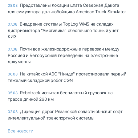
Представлены локации штата Северная Дакота
08.08
для симулятора дальнобойщика American Truck Simulator
Внедрение системы TopLog WMS на складах
07.08
дистрибьютора "Амотивика" обеспечило точный учет
КИЗ
Почти все железнодорожные перевозки между
07.08
Россией и Белоруссией переведены на электронные
документы
На китайской АЭС "Нинде" протестировали первый
06.08
тяжелый складской робот CGN
Robotrack испытал беспилотный грузовик на
05.08
трассе длиной 260 км
Дирекция дорог Рязанской области обновит софт
02.08
интеллектуальной транспортной системы
Все новости