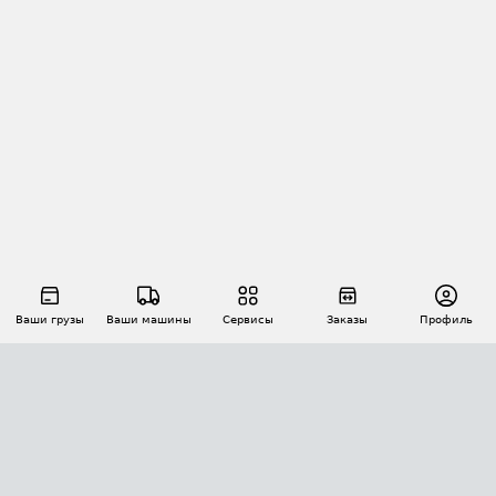
Ваши грузы
Ваши машины
Сервисы
Заказы
Профиль
АВТОМАТИЗАЦИЯ ПЕРЕВОЗОК
Площадки
Заказы
Торги
Тендеры
АТИ-Доки