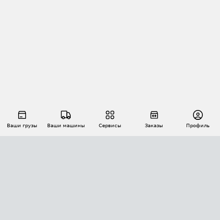
Ваши грузы
Ваши машины
Сервисы
Заказы
Профиль
АВТОМАТИЗАЦИЯ ПЕРЕВОЗОК
Площадки
Заказы
Торги
Тендеры
АТИ-Доки
GPS-мониторинг
АТИ Мессенджер
Цепочки грузов
API ATI.SU