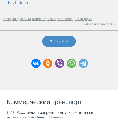
dvizhok.su
электрогрузовики
futuricum
volvo
continental
швейцария
52 просмотров всего.
ОБСУДИТЬ
Коммерческий транспорт
Росстандарт запретил выпуск шести типов
11:03
грузовиков Dongfeng и Zoomlion