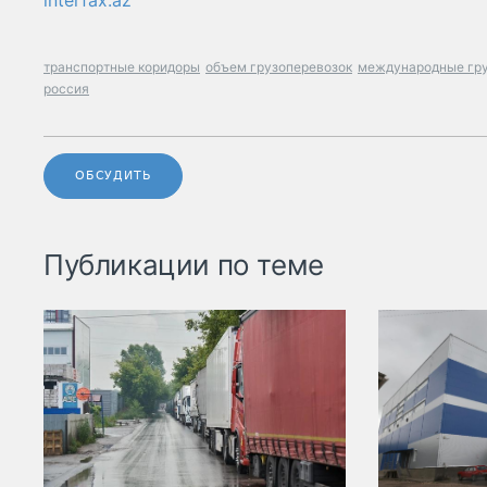
interfax.az
транспортные коридоры
объем грузоперевозок
международные гру
россия
ОБСУДИТЬ
Публикации по теме