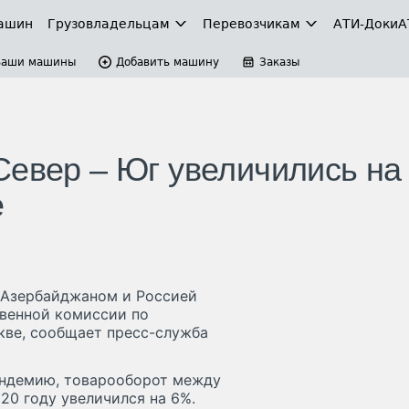
ашин
Грузовладельцам
Перевозчикам
АТИ-Доки
А
Ваши машины
Добавить машину
Заказы
Север – Юг увеличились на
е
 Азербайджаном и Россией
венной комиссии по
кве, сообщает пресс-служба
пандемию, товарооборот между
20 году увеличился на 6%.