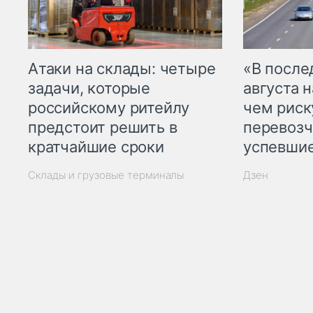
Атаки на склады: четыре
«В посл
задачи, которые
августа н
российскому ритейлу
чем рис
предстоит решить в
перевозч
кратчайшие сроки
успевшие
Склады и грузовые терминалы
Дзен