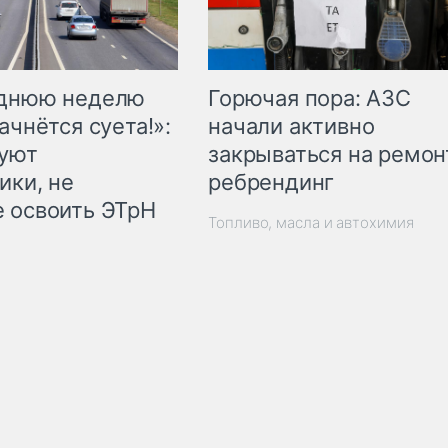
Горючая пора: АЗС
еднюю неделю
начали активно
ачнётся суета!»:
закрываться на ремон
куют
ребрендинг
ики, не
 освоить ЭТрН
Топливо, масла и автохимия