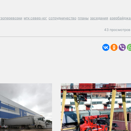
зоперевозки
мтк север-юг
сотрудничество
планы
заседания
азербайджа
43 просмотров 