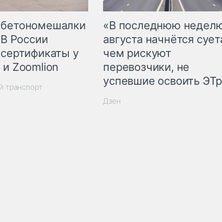
 бетономешалки
«В последнюю недел
 В России
августа начнётся суета
 сертификаты у
чем рискуют
 и Zoomlion
перевозчики, не
успевшие освоить ЭТ
й транспорт
Дзен