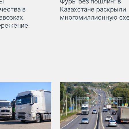
мы
Фуры без пошлин: в
чества в
Казахстане раскрыли
евозках.
многомиллионную сх
ережение