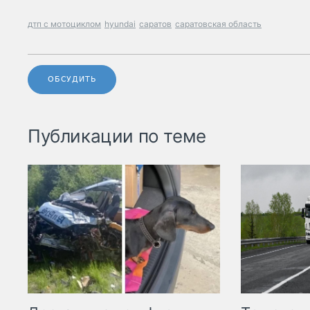
дтп с мотоциклом
hyundai
саратов
саратовская область
ОБСУДИТЬ
Публикации по теме