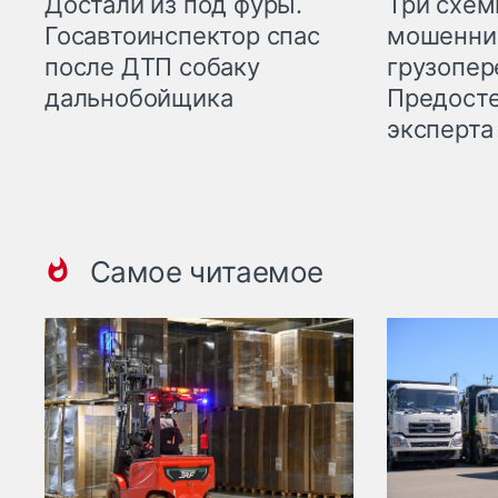
Три схе
Достали из под фуры.
мошенни
Госавтоинспектор спас
грузопер
после ДТП собаку
Предост
дальнобойщика
эксперта
Самое читаемое