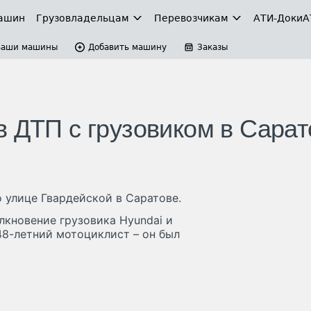
ашин
Грузовладельцам
Перевозчикам
АТИ-Доки
А
Ваши машины
Добавить машину
Заказы
в ДТП с грузовиком в Сарат
 улице Гвардейской в Саратове.
кновение грузовика Hyundai и
48-летний мотоциклист – он был