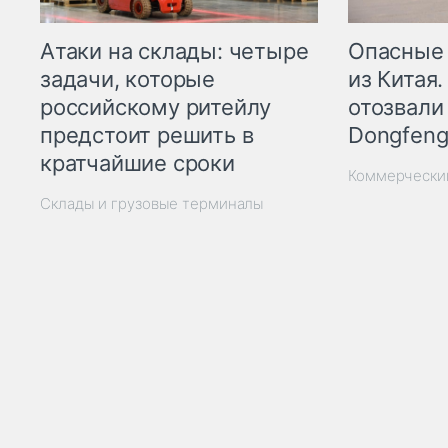
Опасные
Атаки на склады: четыре
из Китая.
задачи, которые
отозвали
российскому ритейлу
Dongfeng
предстоит решить в
кратчайшие сроки
Коммерчески
Склады и грузовые терминалы