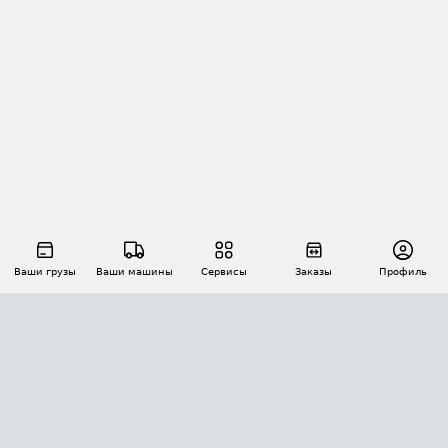
Ваши грузы
Ваши машины
Сервисы
Заказы
Профиль
АВТОМАТИЗАЦИЯ ПЕРЕВОЗОК
Площадки
Заказы
Торги
Тендеры
АТИ-Доки
GPS-мониторинг
АТИ Мессенджер
Цепочки грузов