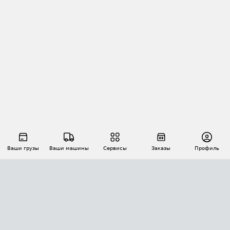
Ваши грузы
Ваши машины
Сервисы
Заказы
Профиль
АВТОМАТИЗАЦИЯ ПЕРЕВОЗОК
Площадки
Заказы
Торги
Тендеры
АТИ-Доки