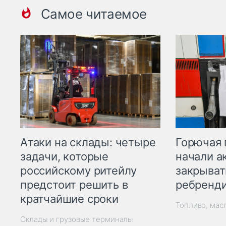
Самое читаемое
Горючая 
Атаки на склады: четыре
начали а
задачи, которые
закрыват
российскому ритейлу
ребренд
предстоит решить в
кратчайшие сроки
Топливо, мас
Склады и грузовые терминалы