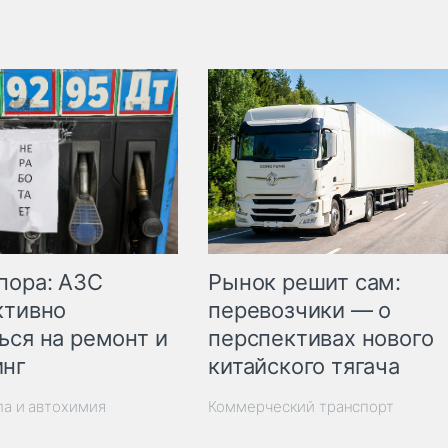
пора: АЗС
Рынок решит сам:
ктивно
перевозчики — о
ься на ремонт и
перспективах нового
инг
китайского тягача
ла и автохимия
Коммерческий транспорт