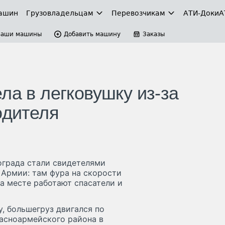
ашин
Грузовладельцам
Перевозчикам
АТИ-Доки
А
Ваши машины
Добавить машину
Заказы
ла в легковушку из-за
одителя
ограда стали свидетелями
 Армии: там фура на скорости
На месте работают спасатели и
, большегруз двигался по
асноармейского района в