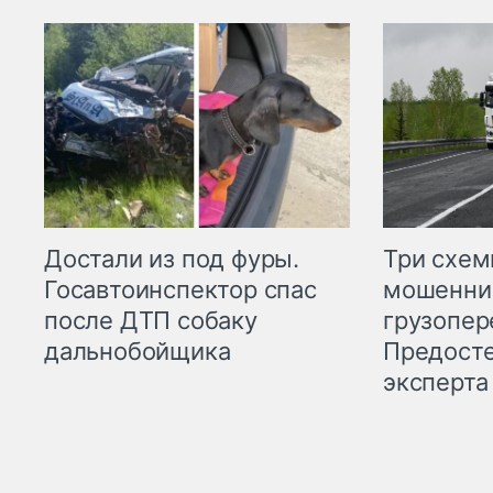
Три схе
Достали из под фуры.
мошенни
Госавтоинспектор спас
грузопер
после ДТП собаку
Предост
дальнобойщика
эксперта