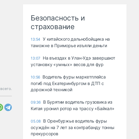
Безопасность и
страхование
У китайского дальнобойщика на
13:54
таможне в Приморье изъяли деньги
Ha въeздax в Улaн-Удэ зaвepшaют
13:07
ycтaнoвкy «yмныx» вecoв для фyp
Водитель фуры маркетплейса
10:56
погиб под Екатеринбургом в ДТП с
 всего.
дорожной техникой
В Бурятии водитель грузовика из
09:36
Китая уронил ротор на трассу «Байкал»
В Оренбуржье водитель фуры
05.08
осуждён на 7 лет за контрабанду тонны
прекурсоров