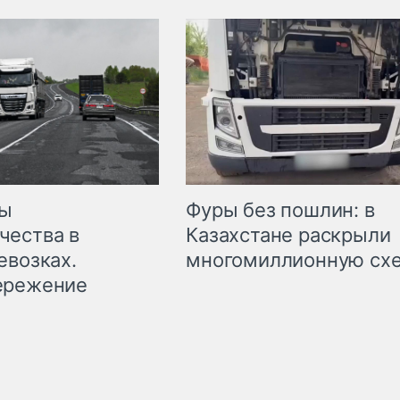
мы
Фуры без пошлин: в
чества в
Казахстане раскрыли
евозках.
многомиллионную сх
ережение