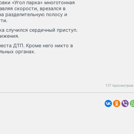
овки «Угол парка» многотонная
авляя скорости, врезался в
на разделительную полосу и
ти.
а случился сердечный приступ.
вижения.
места ДТП. Кроме него никто в
льных органах.
117 просмотров