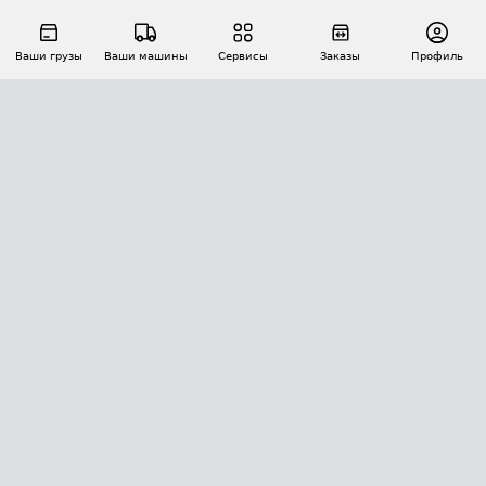
Ваши грузы
Ваши машины
Сервисы
Заказы
Профиль
АВТОМАТИЗАЦИЯ ПЕРЕВОЗОК
Площадки
Заказы
Торги
Тендеры
АТИ-Доки
GPS-мониторинг
АТИ Мессенджер
Цепочки грузов
API ATI.SU
ПОЛЕЗНОЕ
Расчет расстояний
БЕЗОПАСНОСТЬ
Академия ATI.SU
ATI.SU о безопасности
Звезды ATI.SU на вашем сайте
КОНТАКТЫ И ТАРИФЫ
Памятка по проверке контрагентов
Индекс ATI.SU FTL РФ
О системе ATI.SU
Светофор+
Средние ставки
ИНФОРМАЦИЯ
Контактная информация