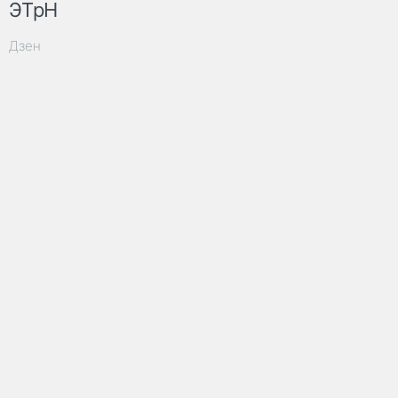
ЭТрН
Дзен