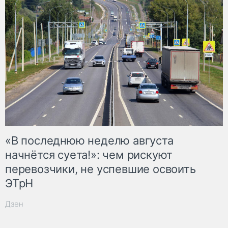
«В последнюю неделю августа
начнётся суета!»: чем рискуют
перевозчики, не успевшие освоить
ЭТрН
Дзен