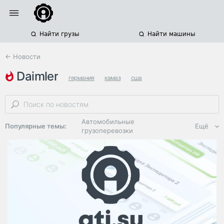
Найти грузы
Найти машины
← Новости
daimler
германия
камаз
сша
Автомобильные
Популярные темы:
Ещё
грузоперевозки
Региональная
логистика
ЭДО, ИТ в
логистике
Дороги,
инфраструктура