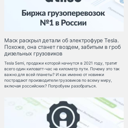
Логистика, грузы
Негабаритные и
опасные грузы
Безопасность и
страхование
Маск раскрыл детали об электрофуре Tesla.
Таможня и ВЭД
Похоже, она станет гвоздем, забитым в гроб
дизельных грузовиков
Склады и
грузовые
Tesla Semi, продажи которой начнутся в 2021 году, тратит
терминалы
всего один киловатт-час на километр пути. Почему это так
Коммерческий
важно для всей планеты? И как именно от новинки
транспорт
пострадают производители грузовиков по всему миру,
включая российских? Попробуем разобраться.
Спецтехника
Автосервис,
запчасти, шины
Топливо, масла и
Дзен
автохимия