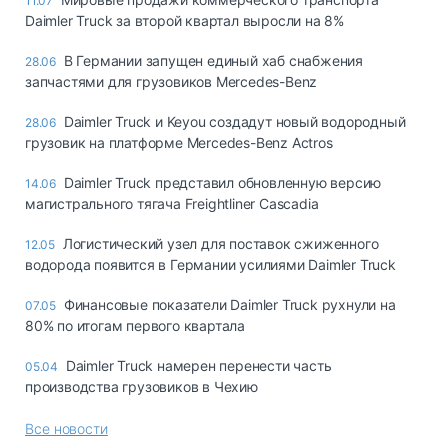
11.07
Daimler Truck за второй квартал выросли на 8%
В Германии запущен единый хаб снабжения
28.06
запчастями для грузовиков Mercedes-Benz
Daimler Truck и Keyou создадут новый водородный
28.06
грузовик на платформе Mercedes-Benz Actros
Daimler Truck представил обновленную версию
14.06
магистрального тягача Freightliner Cascadia
Логистический узел для поставок сжиженного
12.05
водорода появится в Германии усилиями Daimler Truck
Финансовые показатели Daimler Truck рухнули на
07.05
80% по итогам первого квартала
Daimler Truck намерен перенести часть
05.04
производства грузовиков в Чехию
Все новости