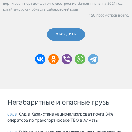
порт масан
порт де-кастри
судостроение
damen
планы на 2021 год
китай
амурская область
хабаровский край
120 просмотров всего.
ОБСУДИТЬ
Негабаритные и опасные грузы
Суд в Казахстане национализировал почти 34%
06.08
оператора по транспортировке ТБО в Алматы
В Индонезии заявили о долгосрочном контракте на