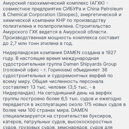
Амурский газохимический комплекс (АГХК) -
совместное предприятие СИБУРа и China Petroleum
& Chemical Corporation (Sinopec), энергетической и
химической компании КНР по производству
полиэтилена и полипропилена. Строительство
Амурского ГХК ведется в Амурской области.
Производственная мощность комплекса составит
до 2,7 млн тонн этилена в год.
Нидерландская компания DAMEN создана в 1927
году. В настоящее время международная
судостроительная группа Damen Shipyards Group
(головной офис - г. Горинхем) объединяет 36
судостроительных и судоремонтных верфей по
всему миру. Общая численность персонала
составляет 13 тыс. человек (3,5 тыс. - в
Нидерландах). На сегодняшний день на верфях
группы построено более 6,5 тыс. судов и ежегодно
передается в эксплуатацию около 175 новых судов в
более чем 100 странах мира. DAMEN
специализируется на строительстве буксиров,
катеров, патрульных судов, высокоскоростных
судов, грузовых судов, земснарядов, судов для