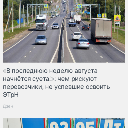
«В последнюю неделю августа
начнётся суета!»: чем рискуют
перевозчики, не успевшие освоить
ЭТрН
Дзен