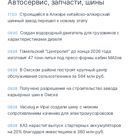
Автосервис, запчасти, шины
Строящийся в Алжире китайско-алжирский
17:03
шинный завод перешел к новому этапу
Создан водородный двигатель для грузовиков с
09:30
характеристиками дизеля
Гомельский "Центролит" до конца 2026 года
09.08
изготовит 47 тонн литья под пресс-формы кабин МАЗов
В Омском районе построят крупный центр
09.08
обслуживания сельхозтехники за 564 млн руб.
Получено разрешение на строительство завода
09.08
карьерных шин в Омске
Vaculug и Vipal создали шину с низким
08.08
сопротивлением качению для электромусоровозов
КАЗ нарастит выпуск стартерных аккумуляторов
08.08
на 20% благодаря инвестициям в 380 млн руб.