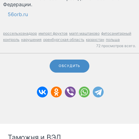
Федерации.
56orb.ru
россельхознадзор
импорт фруктов
мапп маштаково
фитосанитарный
контроль
нарушения
оренбургская область
казахстан
польша
72 просмотров всего.
ОБСУДИТЬ
Таможня и ВЭД