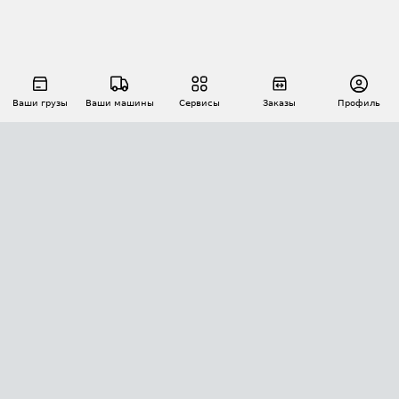
Ваши грузы
Ваши машины
Сервисы
Заказы
Профиль
АВТОМАТИЗАЦИЯ ПЕРЕВОЗОК
Площадки
Заказы
Торги
Тендеры
АТИ-Доки
GPS-мониторинг
АТИ Мессенджер
Цепочки грузов
API ATI.SU
ПОЛЕЗНОЕ
Расчет расстояний
БЕЗОПАСНОСТЬ
Академия ATI.SU
ATI.SU о безопасности
Звезды ATI.SU на вашем сайте
КОНТАКТЫ И ТАРИФЫ