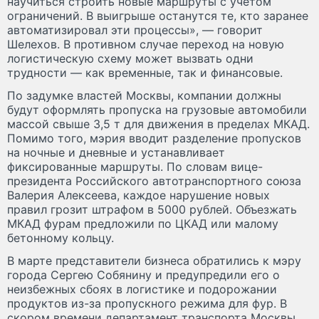
научиться строить новые маршруты с учётом
ограничений. В выигрыше останутся те, кто заранее
автоматизировал эти процессы», — говорит
Шелехов. В противном случае переход на новую
логистическую схему может вызвать одни
трудности — как временные, так и финансовые.
По задумке властей Москвы, компании должны
будут оформлять пропуска на грузовые автомобили
массой свыше 3,5 т для движения в пределах МКАД.
Помимо того, мэрия вводит разделение пропусков
на ночные и дневные и устанавливает
фиксированные маршруты. По словам вице-
президента Российского автотранспортного союза
Валерия Алексеева, каждое нарушение новых
правил грозит штрафом в 5000 рублей. Объезжать
МКАД фурам предложили по ЦКАД или малому
бетонному кольцу.
В марте представители бизнеса обратились к мэру
города Сергею Собянину и предупредили его о
неизбежных сбоях в логистике и подорожании
продуктов из-за пропускного режима для фур. В
скором времени департамент транспорта Москвы