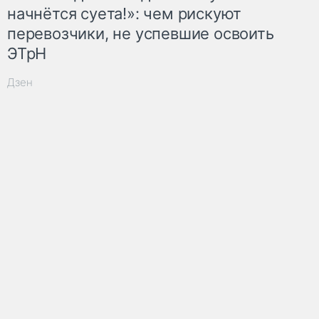
начнётся суета!»: чем рискуют
перевозчики, не успевшие освоить
ЭТрН
Дзен