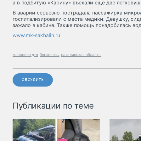
а в подбитую «Карину» въехали еще две легковуш
В аварии серьезно пострадала пассажирка микро
госпитализировали с места медики. Девушку, си
зажало в кабине. Также помощь понадобилась во
www.mk-sakhalin.ru
массовое дтп
бензовозы
сахалинская область
ОБСУДИТЬ
Публикации по теме