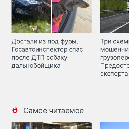
Три схе
Достали из под фуры.
мошенни
Госавтоинспектор спас
грузопер
после ДТП собаку
Предост
дальнобойщика
эксперта
Самое читаемое