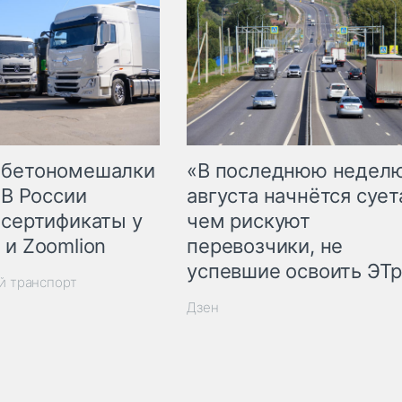
 бетономешалки
«В последнюю недел
 В России
августа начнётся суета
 сертификаты у
чем рискуют
 и Zoomlion
перевозчики, не
успевшие освоить ЭТ
й транспорт
Дзен