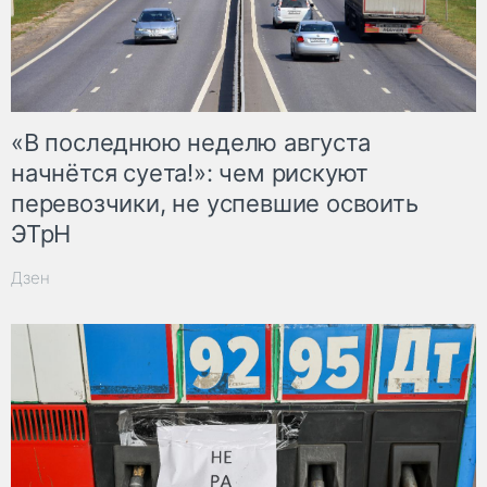
«В последнюю неделю августа
начнётся суета!»: чем рискуют
перевозчики, не успевшие освоить
ЭТрН
Дзен