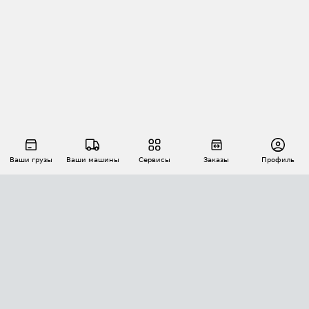
Ваши грузы
Ваши машины
Сервисы
Заказы
Профиль
АВТОМАТИЗАЦИЯ ПЕРЕВОЗОК
Площадки
Заказы
Торги
Тендеры
АТИ-Доки
GPS-мониторинг
АТИ Мессенджер
Цепочки грузов
API ATI.SU