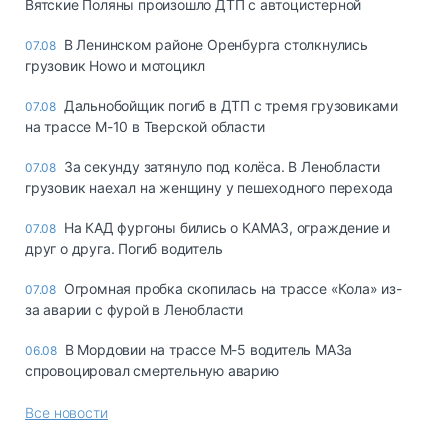
Вятские Поляны произошло ДТП с автоцистерной
В Ленинском районе Оренбурга столкнулись
07.08
грузовик Howo и мотоцикл
Дальнобойщик погиб в ДТП с тремя грузовиками
07.08
на трассе М-10 в Тверской области
За секунду затянуло под колёса. В Ленобласти
07.08
грузовик наехал на женщину у пешеходного перехода
На КАД фургоны бились о КАМАЗ, ограждение и
07.08
друг о друга. Погиб водитель
Огромная пробка скопилась на трассе «Кола» из-
07.08
за аварии с фурой в Ленобласти
В Мордовии на трассе М-5 водитель МАЗа
06.08
спровоцировал смертельную аварию
Все новости