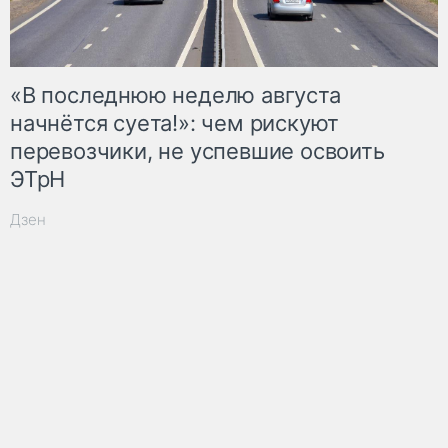
«В последнюю неделю августа
начнётся суета!»: чем рискуют
перевозчики, не успевшие освоить
ЭТрН
Дзен