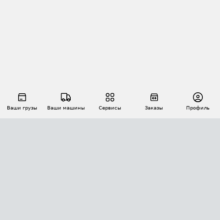
Ваши грузы
Ваши машины
Сервисы
Заказы
Профиль
АВТОМАТИЗАЦИЯ ПЕРЕВОЗОК
Площадки
Заказы
Торги
Тендеры
АТИ-Доки
GPS-мониторинг
АТИ Мессенджер
Цепочки грузов
API ATI.SU