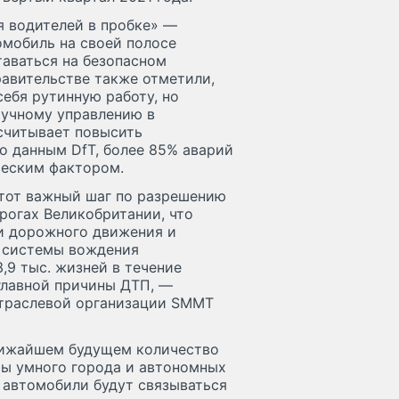
я водителей в пробке» —
омобиль на своей полосе
таваться на безопасном
равительстве также отметили,
себя рутинную работу, но
ручному управлению в
ссчитывает повысить
о данным DfT, более 85% аварий
ческим фактором.
тот важный шаг по разрешению
рогах Великобритании, что
и дорожного движения и
 системы вождения
,9 тыс. жизней в течение
главной причины ДТП, —
отраслевой организации SMMT
ближайшем будущем количество
ры умного города и автономных
 автомобили будут связываться