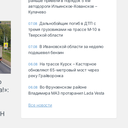
раньше привели в порядок 5 км
автодороги Ильинское-Хованское –
Кулачево
Дальнобойщик погиб в ДТП с
07.08
тремя грузовиками на трассе М-10 в
Тверской области
В Ивановской области за неделю
07.08
подешевел бензин
На трассе Курск – Касторное
06.08
обновляют 65-метровый мост через
реку Грайворонка
ю
Во Фрунзенском районе
06.08
!»:
Владимира МАЗ протаранил Lada Vesta
Все новости
рН