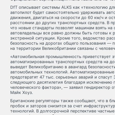
DfT описывает системы ALKS как «технологию дл
автопилот будет самостоятельно удерживать авт
движения, двигаться на скорости до 60 км/ч и ос
расстоянии до других транспортных средств. В п
что новые стандарты позволят машинам взять на 
автовладельцы все равно должны быть готовы к 
экстренной ситуации. Кроме того, ведомство ра
безопасность на дорогах общего пользования — п
на территории Великобритании связаны с челове
«Автомобильная промышленность приветствует э
автоматизированных транспортных средств на до
выведет Великобританию в авангард безопасност
автомобильных технологий. Автоматизированные
предотвратят 47 тыс. серьезных аварий и спасут 3
следующего десятилетия благодаря исключению 
человеческого фактора», — заявил гендиректор 
Майк Хоуз.
Британские регуляторы также сообщают, что в 
пробок и заторов снизится за счет инфраструкту
технологий. В долгосрочной перспективе частные