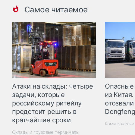
Самое читаемое
Опасные
Атаки на склады: четыре
из Китая.
задачи, которые
отозвали
российскому ритейлу
Dongfeng
предстоит решить в
кратчайшие сроки
Коммерчески
Склады и грузовые терминалы