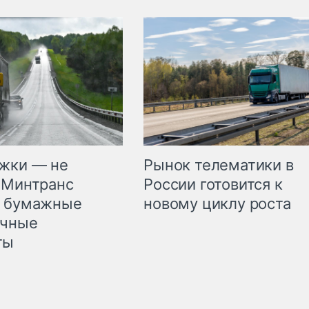
жки — не
Рынок телематики в
 Минтранс
России готовится к
л бумажные
новому циклу роста
очные
ты