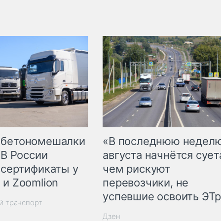
 бетономешалки
«В последнюю недел
 В России
августа начнётся суета
 сертификаты у
чем рискуют
 и Zoomlion
перевозчики, не
успевшие освоить ЭТ
й транспорт
Дзен