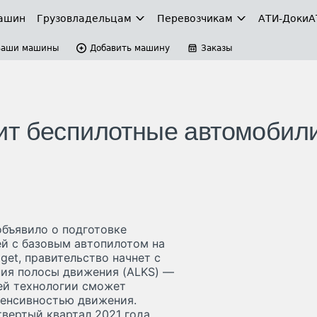
ашин
Грузовладельцам
Перевозчикам
АТИ-Доки
А
Ваши машины
Добавить машину
Заказы
ит беспилотные автомобил
объявило о подготовке
й с базовым автопилотом на
get, правительство начнет с
ия полосы движения (ALKS) —
ей технологии сможет
тенсивностью движения.
вертый квартал 2021 года.