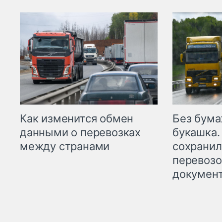
Как изменится обмен
Без бума
данными о перевозках
букашка.
между странами
сохрани
перевоз
докумен