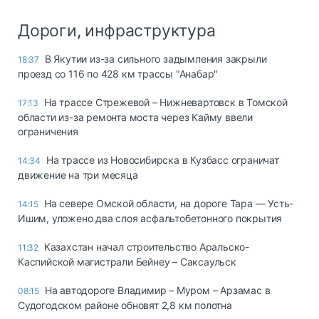
Дороги, инфраструктура
В Якутии из-за сильного задымления закрыли
18:37
проезд со 116 по 428 км трассы "Анабар"
На трассе Стрежевой – Нижневартовск в Томской
17:13
области из-за ремонта моста через Кайму ввели
ограничения
На трассе из Новосибирска в Кузбасс ограничат
14:34
движение на три месяца
На севере Омской области, на дороге Тара — Усть-
14:15
Ишим, уложено два слоя асфальтобетонного покрытия
Казахстан начал строительство Аральско-
11:32
Каспийской магистрали Бейнеу – Саксаульск
На автодороге Владимир – Муром – Арзамас в
08:15
Судогодском районе обновят 2,8 км полотна