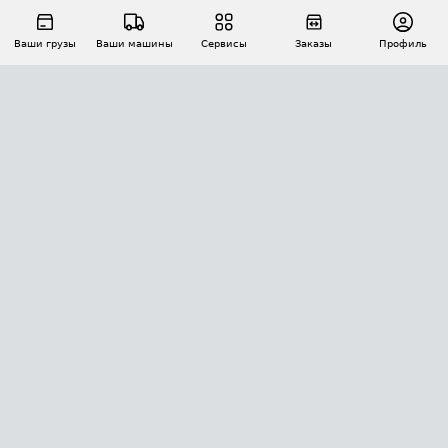
Ваши грузы
Ваши машины
Сервисы
Заказы
Профиль
АВТОМАТИЗАЦИЯ ПЕРЕВОЗОК
Площадки
Заказы
Торги
Тендеры
АТИ-Доки
GPS-мониторинг
АТИ Мессенджер
Цепочки грузов
API ATI.SU
ПОЛЕЗНОЕ
Расчет расстояний
БЕЗОПАСНОСТЬ
Академия ATI.SU
ATI.SU о безопасности
Звезды ATI.SU на вашем сайте
КОНТАКТЫ И ТАРИФЫ
Памятка по проверке контрагентов
Индекс ATI.SU FTL РФ
О системе ATI.SU
Светофор+
Средние ставки
ИНФОРМАЦИЯ
Контактная информация
Страхование