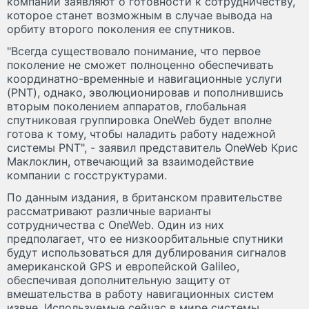
компании заявляют о готовности к сотрудничеству,
которое станет возможным в случае вывода на
орбиту второго поколения ее спутников.
"Всегда существовало понимание, что первое
поколение не сможет полноценно обеспечивать
координатно-временные и навигационные услуги
(PNT), однако, эволюционировав и пополнившись
вторым поколением аппаратов, глобальная
спутниковая группировка OneWeb будет вполне
готова к тому, чтобы наладить работу надежной
системы PNT", - заявил представитель OneWeb Крис
Маклоклин, отвечающий за взаимодействие
компании с госструктурами.
По данным издания, в британском правительстве
рассматривают различные варианты
сотрудничества с OneWeb. Один из них
предполагает, что ее низкоорбитальные спутники
будут использоваться для дублирования сигналов
американской GPS и европейской Galileo,
обеспечивая дополнительную защиту от
вмешательства в работу навигационных систем
извне. Используемые сейчас в мире системы