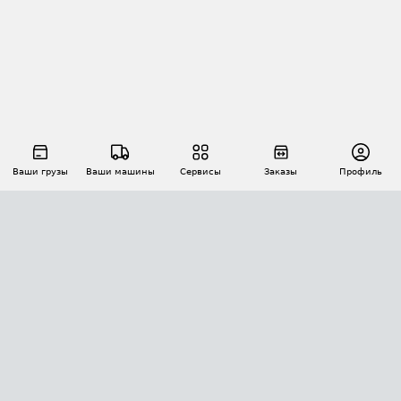
Ваши грузы
Ваши машины
Сервисы
Заказы
Профиль
АВТОМАТИЗАЦИЯ ПЕРЕВОЗОК
Площадки
Заказы
Торги
Тендеры
АТИ-Доки
GPS-мониторинг
АТИ Мессенджер
Цепочки грузов
API ATI.SU
ПОЛЕЗНОЕ