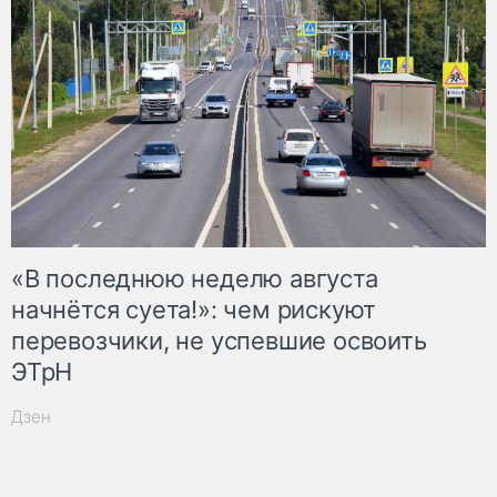
«В последнюю неделю августа
начнётся суета!»: чем рискуют
перевозчики, не успевшие освоить
ЭТрН
Дзен