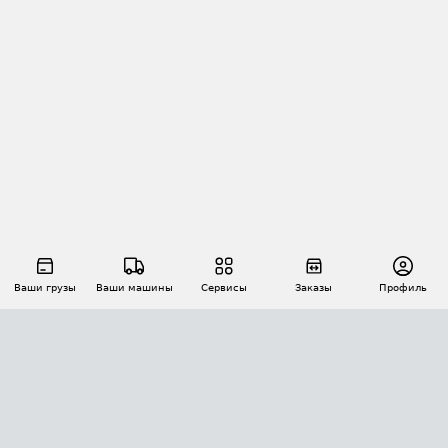
Ваши грузы
Ваши машины
Сервисы
Заказы
Профиль
АВТОМАТИЗАЦИЯ ПЕРЕВОЗОК
Площадки
Заказы
Торги
Тендеры
АТИ-Доки