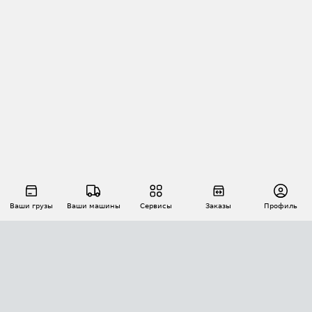
Ваши грузы
Ваши машины
Сервисы
Заказы
Профиль
АВТОМАТИЗАЦИЯ ПЕРЕВОЗОК
Площадки
Заказы
Торги
Тендеры
АТИ-Доки