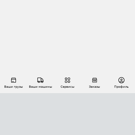
Ваши грузы
Ваши машины
Сервисы
Заказы
Профиль
АВТОМАТИЗАЦИЯ ПЕРЕВОЗОК
Площадки
Заказы
Торги
Тендеры
АТИ-Доки