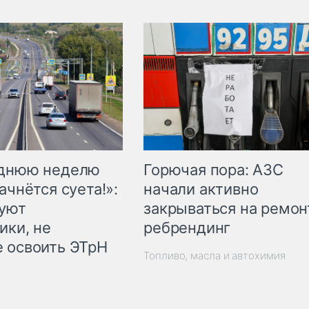
Горючая пора: АЗС
еднюю неделю
начали активно
ачнётся суета!»:
закрываться на ремон
куют
ребрендинг
ики, не
 освоить ЭТрН
Топливо, масла и автохимия