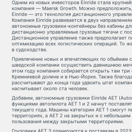
Одним из новых инвесторов Einride стала крупне
компания — Maersk Growth. Можно предположить, 
Einride — это технология дистанционного управл
Компания Einride развивается в двух направлениях
автономные грузовики-контейнеры без кабины для
дистанционно управляемые грузовые тягачи с по
Дистанционное управление также предполагает 
оптимизацию всех логистических операций. То ж
в судоходстве.
Привлечение новых и впечатляющих по объёмам 
шведской компании осуществить давнишнюю мечт
этом году компания собирается открыть там три 
Кремниевой долине и в Нью-Йорке. Также благода
рассчитывают до конца года удвоить штат компан
насчитывает около ста человек.
Добавим, автономные грузовики Einride AET (Auton
функциями автопилота AET 1 и 2 начнут поставля
текущего года. Машины категории AET 1 смогут п
территориях, а AET 2 на закрытых и с небольшим
пользования между закрытыми территориями.
Грузовики AET 3 планируются к поставкам в 2023