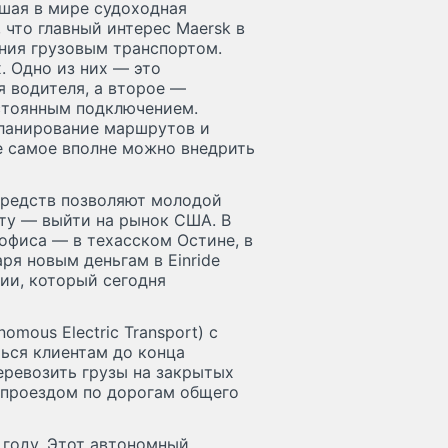
йшая в мире судоходная
что главный интерес Maersk в
ения грузовым транспортом.
. Одно из них — это
 водителя, а второе —
стоянным подключением.
планирование маршрутов и
е самое вполне можно внедрить
средств позволяют молодой
у — выйти на рынок США. В
офиса — в техасском Остине, в
ря новым деньгам в Einride
ии, который сегодня
omous Electric Transport) с
ться клиентам до конца
еревозить грузы на закрытых
 проездом по дорогам общего
 году. Этот автономный