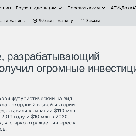
ашин
Грузовладельцам
Перевозчикам
АТИ-Доки
А
Ваши машины
Добавить машину
Заказы
de, разрабатывающий
получил огромные инвестиц
торой футуристический на вид
кла рекордный в свой истории
едоставили компании $110 млн.
2019 году и $10 млн в 2020.
, что ярко отражает интерес к
ов.