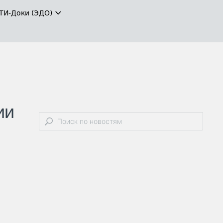
ТИ-Доки (ЭДО)
ии