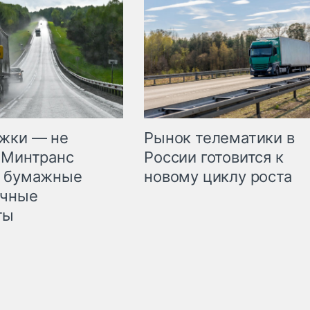
жки — не
Рынок телематики в
 Минтранс
России готовится к
л бумажные
новому циклу роста
очные
ты