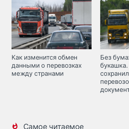
Как изменится обмен
Без бума
данными о перевозках
букашка.
между странами
сохрани
перевоз
докумен
Самое читаемое