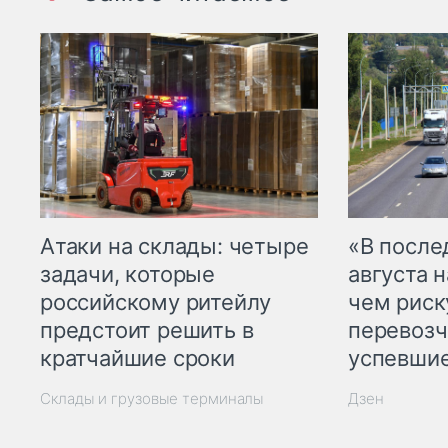
Атаки на склады: четыре
«В посл
задачи, которые
августа н
российскому ритейлу
чем рис
предстоит решить в
перевозч
кратчайшие сроки
успевшие
Склады и грузовые терминалы
Дзен