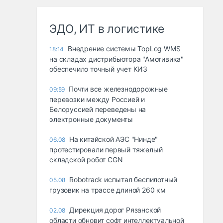
ЭДО, ИТ в логистике
Внедрение системы TopLog WMS
18:14
на складах дистрибьютора "Амотивика"
обеспечило точный учет КИЗ
Почти все железнодорожные
09:59
перевозки между Россией и
Белоруссией переведены на
электронные документы
На китайской АЭС "Нинде"
06.08
протестировали первый тяжелый
складской робот CGN
Robotrack испытал беспилотный
05.08
грузовик на трассе длиной 260 км
Дирекция дорог Рязанской
02.08
области обновит софт интеллектуальной